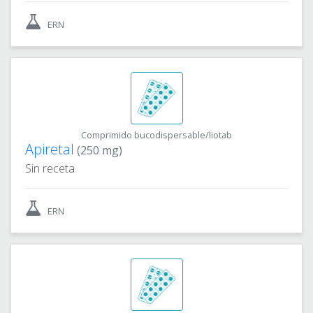
ERN
Comprimido bucodispersable/liotab
Apiretal
(250 mg)
Sin receta
ERN