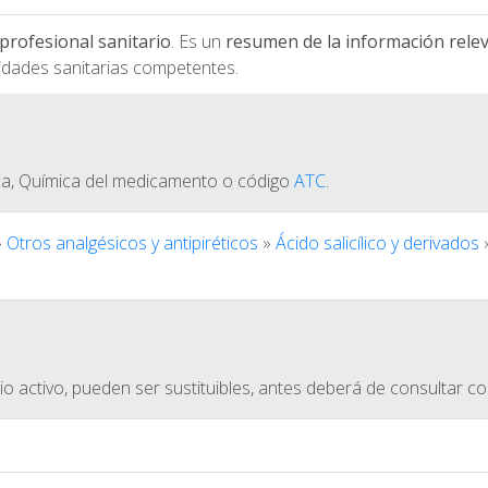
l profesional sanitario
. Es un
resumen de la información releva
idades sanitarias competentes.
ica, Química del medicamento o código
ATC
.
»
Otros analgésicos y antipiréticos
»
Ácido salicílico y derivados
 activo, pueden ser sustituibles, antes deberá de consultar c