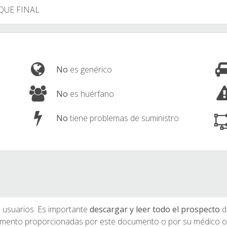
QUE FINAL
No
es genérico
No
es huérfano
No
tiene problemas de suministro
 usuarios. Es importante
descargar y leer todo el prospecto
d
icamento proporcionadas por este documento o por su médico o