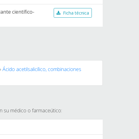
nte científico-
Ficha técnica
»
Ácido acetilsalicílico, combinaciones
on su médico o farmaceútico: