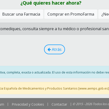
¿Qué quieres hacer ahora?
Buscar una Farmacia
Comprar en PromoFarma
¿Nec
omediques, consulta siempre a tu médico o profesional sani
Atrás
va, completa, exacta o actualizada. El uso de esta información no debe ree
cia Española de Medicamentos y Productos Sanitarios [www.aemps.gob.es] 
|
|
|
© 2015 - 2026 Todos los 
cum
Privacidad y Cookies
Contactar