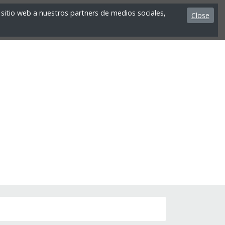
sitio web a nuestros partners de medios sociales,
Close
s
Vademecum
España