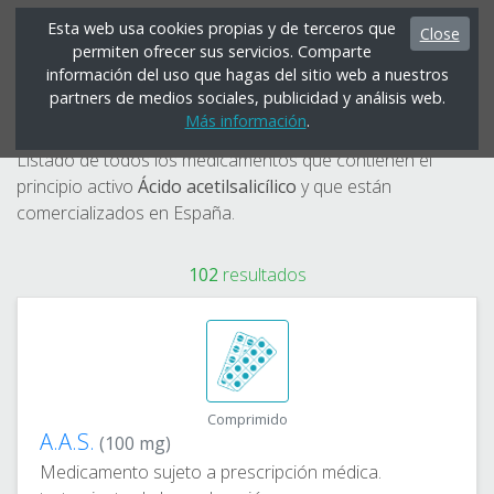
Esta web usa cookies propias y de terceros que
Close
permiten ofrecer sus servicios. Comparte
Menú
información del uso que hagas del sitio web a nuestros
partners de medios sociales, publicidad y análisis web.
Ácido acetilsalicílico
Más información
.
Listado de todos los medicamentos que contienen el
principio activo
Ácido acetilsalicílico
y que están
comercializados en España.
102
resultados
Comprimido
A.A.S.
(100 mg)
Medicamento sujeto a prescripción médica.