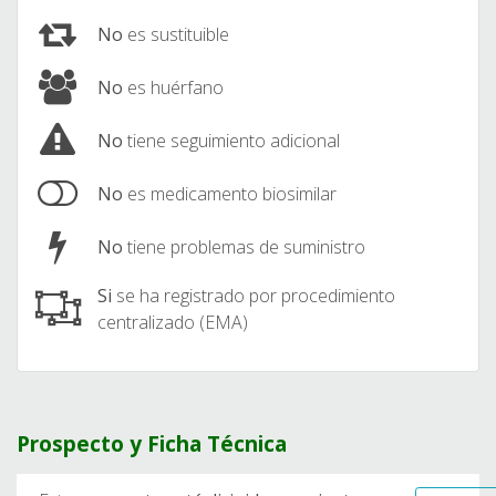
No
es sustituible
No
es huérfano
No
tiene seguimiento adicional
No
es medicamento biosimilar
No
tiene problemas de suministro
Si
se ha registrado por procedimiento
centralizado (EMA)
Prospecto y Ficha Técnica