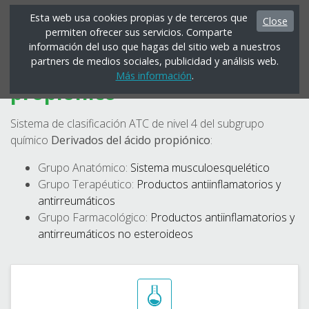
Esta web usa cookies propias y de terceros que
Close
permiten ofrecer sus servicios. Comparte
Menú
información del uso que hagas del sitio web a nuestros
partners de medios sociales, publicidad y análisis web.
M01AE - Derivados del ácido
Más información
.
propiónico
Sistema de clasificación ATC de nivel 4 del subgrupo
químico
Derivados del ácido propiónico
:
Grupo Anatómico:
Sistema musculoesquelético
Grupo Terapéutico:
Productos antiinflamatorios y
antirreumáticos
Grupo Farmacológico:
Productos antiinflamatorios y
antirreumáticos no esteroideos