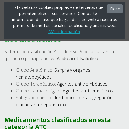
Esta web usa cookies propias y de terceros que
Close
permiten ofrecer sus servicios. Comparte
Menú
información del uso que hagas del sitio web a nuestros
partners de medios sociales, publicidad y análisis web.
B01AC06 - Ácido
Más información
.
acetilsalicílico
Sistema de clasificación ATC de nivel 5 de la sustancia
química o principio activo
Ácido acetilsalicílico
:
Grupo Anatómico:
Sangre y órganos
hematopoyéticos
Grupo Terapéutico:
Agentes antitrombóticos
Grupo Farmacológico:
Agentes antitrombóticos
Subgrupo químico:
Inhibidores de la agregación
plaquetaria, heparina excl.
Medicamentos clasificados en esta
categoría ATC